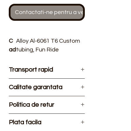
Contactati-ne pentru a verifica stocul
C
Alloy Al-6061 T6 Custom
ad
tubing, Fun Ride
ru
Geometry, Shark Spine
EVO2 29er, BB BSA
Transport rapid
73mm, OLD 135x9, Disc
Oferim transport rapid in
Brake Post Mount,
Calitate garantata
toata Romania, posibil
Fender&Kickstand Ready
comanda cu ridicare din
Produsele noastre sunt de
Dropout, Replaceable
Politica de retur
magazin.
cea mai inalta calitate fiind
RD
noi si de branduri
Returul este posibil pentru
Cu
FSA No.10 Semi-Cartrige,
Plata facila
recunoscute pe piata ca
toate produsele. Va rugam
ve
1-1/8