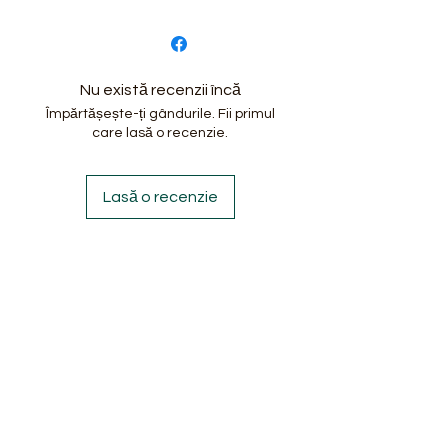
Santa Cruz, Focus sau GT,
consultati politica de retur
Plateste ramburs sau
te
Rock Machine sau Adriatica
<https://www.roatadintraian
transfer bancar
Fu
RST Gila, 1-1/8\", 100mm
.com/politica-de-retur>
rc
travel
Nu există recenzii încă
a
Împărtășește-ți gândurile. Fii primul
care lasă o recenzie.
M
SHIMANO ALTUS SL-
an
M315-2L RapidFire Plus,
Lasă o recenzie
et
2-speed , SHIMANO
e
ALTUS SL-M315-8R
sc
RapidFire Plus, 8-speed
hi
m
ba
to
r
Sc
SHIMANO FD-M315-TS,