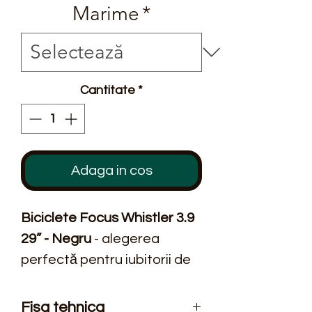
Marime
*
Cantitate
*
Adaga in cos
Biciclete Focus Whistler 3.9
29” - Negru
- alegerea
perfectă pentru iubitorii de
ciclism montan care caută
performanță și fiabilitate pe
Fisa tehnica