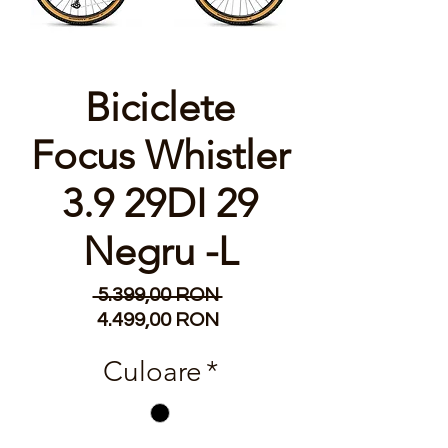
Biciclete
Focus Whistler
3.9 29DI 29
Negru -L
Preț
 5.399,00 RON 
Preț
normal
4.499,00 RON
redus
Culoare
*